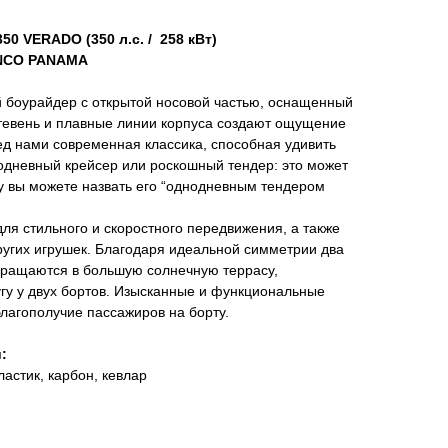
0 VERADO (350 л.с. / 258 кВт)
ANCO PANAMA
й боурайдер с открытой носовой частью, оснащенный
евень и плавные линии корпуса создают ощущение
ед нами современная классика, способная удивить
одневный крейсер или роскошный тендер: это может
ему вы можете назвать его “однодневным тендером
для стильного и скоростного передвижения, а также
ругих игрушек. Благодаря идеальной симметрии два
вращаются в большую солнечную террасу,
гу у двух бортов. Изысканные и функциональные
лагополучие пассажиров на борту.
:
астик, карбон, кевлар