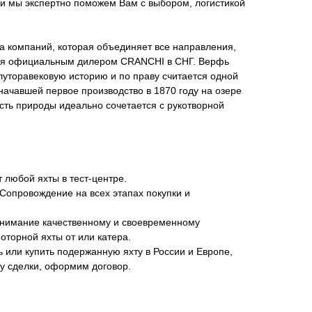
 и мы экcпертно поможем Вам с выбором, логистикой
па компаний, которая объединяет все направления,
мся официальным дилером CRANCHI в СНГ. Верфь
уторавековую историю и по праву считается одной
начавшей первое производство в 1870 году на озере
сть природы идеально сочетается с рукотворной
 любой яхты в тест-центре.
Сопровождение на всех этапах покупки и
нимание качественному и своевременному
торной яхты от или катера.
или купить подержанную яхту в России и Европе,
у сделки, оформим договор.