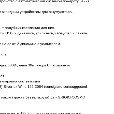
ройство с автоматической системой пожаротушения
с зарядным устройством для аккумулятора,
 шт палубных крепления для них
h и USB; 2 динамика, усилитель, сабвуфер и панель
 на арке: 2 динамика с усилителем
ния)
ка 500Вт, цепь 30м, якорь Ultramarine из
лет
екларация соответствия
) Silvertex Wine 122-2064 (consigliato con/suggested
аком (краска без гелькоута) L2 - GRIGIO COSMO
ена яхты от 199 965
Евро указана при покупке в