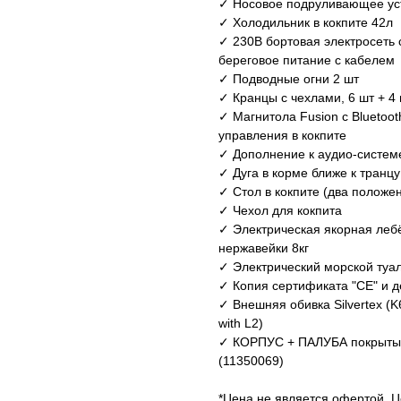
✓ Носовое подруливающее уст
✓ Холодильник в кокпите 42л
✓ 230В бортовая электросеть 
береговое питание с кабелем
✓ Подводные огни 2 шт
✓ Кранцы с чехлами, 6 шт + 4
✓ Магнитола Fusion с Bluetoot
управления в кокпите
✓ Дополнение к аудио-системе
✓ Дуга в корме ближе к транцу
✓ Стол в кокпите (два положе
✓ Чехол для кокпита
✓ Электрическая якорная лебёд
нержавейки 8кг
✓ Электрический морской туа
✓ Копия сертификата "СЕ" и д
✓ Внешняя обивка Silvertex (K6
with L2)
✓ КОРПУС + ПАЛУБА покрыты л
(11350069)
*Цена не является офертой. Ц