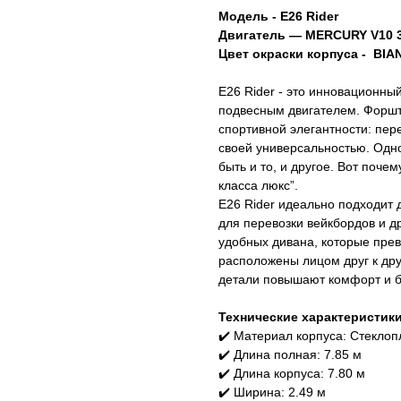
Модель - E26 Rider
Двигатель — MERCURY V10 35
Цвет окраски корпуса - BI
E26 Rider - это инновационны
подвесным двигателем. Форшт
спортивной элегантности: пер
своей универсальностью. Одн
быть и то, и другое. Вот поч
класса люкс”.
E26 Rider идеально подходит 
для перевозки вейкбордов и д
удобных дивана, которые пре
расположены лицом друг к дру
детали повышают комфорт и б
Технические характеристики
✔️ Материал корпуса: Стеклопл
✔️ Длина полная: 7.85 м
✔️ Длина корпуса: 7.80 м
✔️ Ширина: 2.49 м