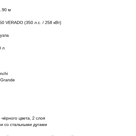
1.90 м
0 VERADO (350 л.с. / 258 кВт)
 узла
0 л
nchi
n Grande
чёрного цвета, 2 слоя
ани со стальными дугами