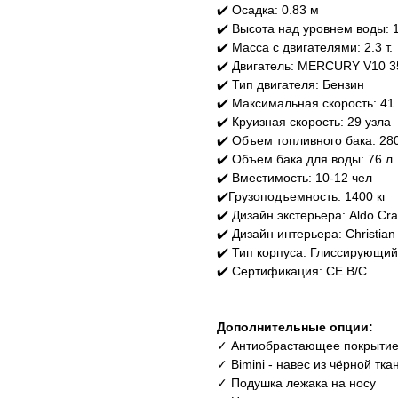
✔️ Осадка: 0.83 м
✔️ Высота над уровнем воды: 
✔️ Масса с двигателями: 2.3 т.
✔️ Двигатель: MERCURY V10 35
✔️ Тип двигателя: Бензин
✔️ Максимальная скорость: 41
✔️ Круизная скорость: 29 узла
✔️ Объем топливного бака: 28
✔️ Объем бака для воды: 76 л
✔️ Вместимость: 10-12 чел
✔️Грузоподъемность: 1400 кг
✔️ Дизайн экстерьера: Aldo Cra
✔️ Дизайн интерьера: Christia
✔️ Тип корпуса: Глиссирующий
✔️ Сертификация: CE B/C
Дополнительные опции:
✓ Антиобрастающее покрытие 
✓ Bimini - навес из чёрной тк
✓ Подушка лежака на носу