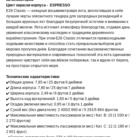
Цвет окраски корпуса - ESPRESSO
E26 Classic — изящная восьмиметровая яхта, воплотившая в себе
лучшие черты элегантного тендера для загородных резиденций и
больших круизных яхт благодаря безупречной эстетике и вниманию к
каждой мелочи. Яхта источает атмосферу благородства, отдавая дань
уважения классическому наследию и традициям деревянного
кораблестроения. При этом E26 Classic отличается превосходными
ходовыми качествами и способна стать прекрасным выбором для
морских прогулок днём. Благодаря сочетанию высококачественных
природных материалов и современных технологий эта яхта одинаково
уверенно чувствует себя как вблизи побережья, так и вдали от берега,
на просторах открытого моря.
Технические характеристики:
✔️Общая длина: 7,85 м / 25 футов 9 дюймов
✔️ Длина корпуса: 7,80 м / 25 футов 7 дюймов
✔️ Ширина корпуса: 2,49 м / 8 футов 2 дюйма
✔️ Высота над ватерлинией: 1,60 м / 5 футов 3 дюйма
✔️ Осадка (включая винты): 0,95 м / 3 фута 1 дюйм
✔️ Сухой вес (без двигателя): 2 400/2 660 кг / 5 291/5 864 фунтов
✔️ Максимальная вместимость пассажиров (и вес) / Кат. B: 10 (1 030 кг /
2 270 фунтов)
✔️ Максимальная вместимость пассажиров (и вес) / Кат. C: 12 (1 180 кг /
2 601 фунт)