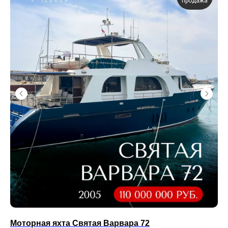
продажа
Моторная яхта Святая Варвара 72
Мо