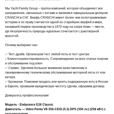
Мы Yacht Family Group – группа компаний, которая объединяет все
направления, связанные с яхтами и являемся официальным дилером
CRANCHI в СНГ. Верфь CRANCHI имеет более чем полуторавековую
историю и по праву считается одной из старейших верфей в мире,
начавшей первое производство в 1870 году на озере Комо — месте,
где безупречность природы идеально сочетается с рукотворной
красотой.
Почему выбирают нас:
✅ Тест-драйв. Организуем тест любой яхты в тест-центре.
✅Клиентоориентированность. Сопровождение на всех этапах покупки
и обслуживание под ключ
✅ Сервис. Уделяем большое внимание качественному и
своевременному техническому обслуживанию моторной яхты от или
катера.
✅ Брокераж. Поможем продать или купить подержанную яхту в России
и Европе, проверим юридическую чистоту сделки, оформим договор.
Доверьтесь профессионалам!
Модель - Endurance E26 Classic
Двигатель — Volvo Penta V8-350-CE/G (5.3) DPS (350 лс) (258 кВт) с
катализатором