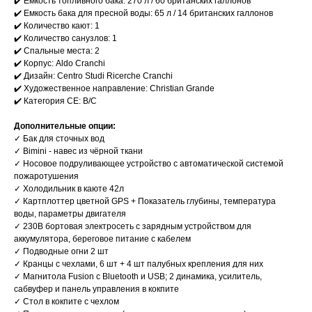
✔️ Емкость топливного бака: 270 л / 60 британских галлонов
✔️ Емкость бака для пресной воды: 65 л / 14 британских галлонов
✔️ Количество кают: 1
✔️ Количество санузлов: 1
✔️ Спальные места: 2
✔️ Корпус: Aldo Cranchi
✔️ Дизайн: Centro Studi Ricerche Cranchi
✔️ Художественное направление: Christian Grande
✔️ Категория CE: B/C
Дополнительные опции:
✓ Бак для сточных вод
✓ Bimini - навес из чёрной ткани
✓ Носовое подруливающее устройство с автоматической системой
пожаротушения
✓ Холодильник в каюте 42л
✓ Картплоттер цветной GPS + Показатель глубины, температура
воды, параметры двигателя
✓ 230В бортовая электросеть с зарядным устройством для
аккумулятора, береговое питание с кабелем
✓ Подводные огни 2 шт
✓ Кранцы с чехлами, 6 шт + 4 шт палубных крепления для них
✓ Магнитола Fusion с Bluetooth и USB; 2 динамика, усилитель,
сабвуфер и панель управления в кокпите
✓ Стол в кокпите с чехлом