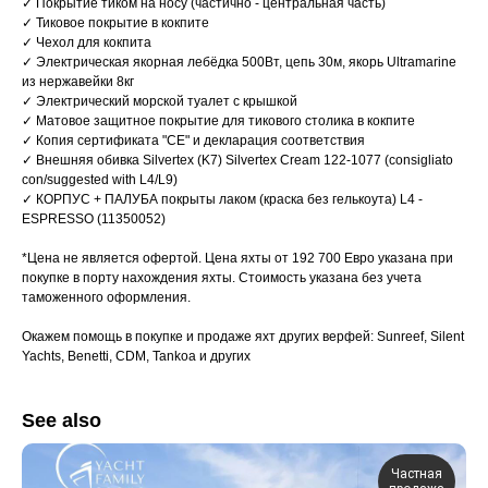
✓ Покрытие тиком на носу (частично - центральная часть)
✓ Тиковое покрытие в кокпите
✓ Чехол для кокпита
✓ Электрическая якорная лебёдка 500Вт, цепь 30м, якорь Ultramarine
из нержавейки 8кг
✓ Электрический морской туалет с крышкой
✓ Матовое защитное покрытие для тикового столика в кокпите
✓ Копия сертификата "СЕ" и декларация соответствия
✓ Внешняя обивка Silvertex (K7) Silvertex Cream 122-1077 (consigliato
con/suggested with L4/L9)
✓ КОРПУС + ПАЛУБА покрыты лаком (краска без гелькоута) L4 -
ESPRESSO (11350052)
*Цена не является офертой. Цена яхты от 192 700 Евро указана при
покупке в порту нахождения яхты. Стоимость указана без учета
таможенного оформления.
Окажем помощь в покупке и продаже яхт других верфей: Sunreef, Silent
Yachts, Benetti, CDM, Tankoa и других
See also
Частная