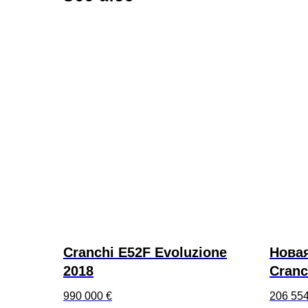
Cranchi E52F Evoluzione
Нова
2018
Cranc
2025 
990 000
€
206 55