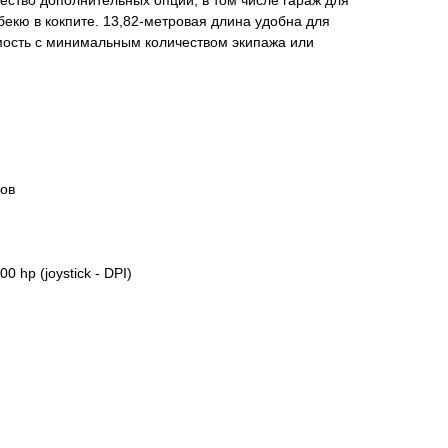
ество дополнительных опций, в том числе гараж для
бекю в кокпите. 13,82-метровая длина удобна для
мость с минимальным количеством экипажа или
лов
0 hp (joystick - DPI)