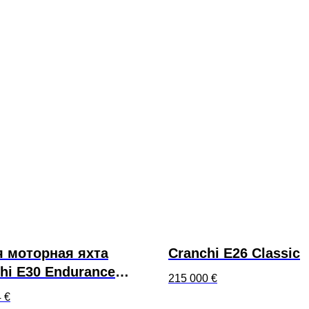
я моторная яхта
Cranchi E26 Classic
hi E30 Endurance
215 000
€
года. V8-350-CE/G
4
€