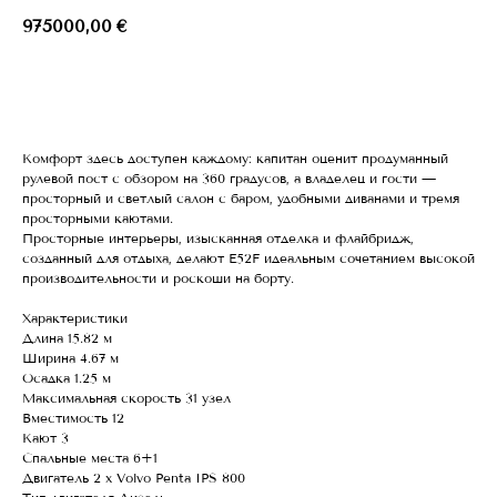
975000,00
€
ОСТАВИТЬ ЗАЯВКУ
Комфорт здесь доступен каждому: капитан оценит продуманный
рулевой пост с обзором на 360 градусов, а владелец и гости —
просторный и светлый салон с баром, удобными диванами и тремя
просторными каютами.
Просторные интерьеры, изысканная отделка и флайбридж,
созданный для отдыха, делают E52F идеальным сочетанием высокой
производительности и роскоши на борту.
Характеристики
Длина 15.82 м
Ширина 4.67 м
Осадка 1.25 м
Максимальная скорость 31 узел
Вместимость 12
Кают 3
Спальные места 6+1
Двигатель 2 x Volvo Penta IPS 800