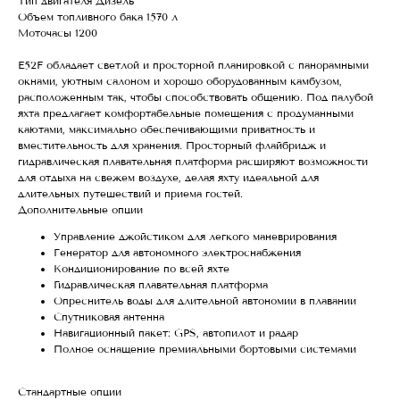
Тип двигателя Дизель
Объем топливного бака 1570 л
Моточасы 1200
E52F обладает светлой и просторной планировкой с панорамными
окнами, уютным салоном и хорошо оборудованным камбузом,
расположенным так, чтобы способствовать общению. Под палубой
яхта предлагает комфортабельные помещения с продуманными
каютами, максимально обеспечивающими приватность и
вместительность для хранения. Просторный флайбридж и
гидравлическая плавательная платформа расширяют возможности
для отдыха на свежем воздухе, делая яхту идеальной для
длительных путешествий и приема гостей.
Дополнительные опции
Управление джойстиком для легкого маневрирования
Генератор для автономного электроснабжения
Кондиционирование по всей яхте
Гидравлическая плавательная платформа
Опреснитель воды для длительной автономии в плавании
Спутниковая антенна
Навигационный пакет: GPS, автопилот и радар
Полное оснащение премиальными бортовыми системами
Стандартные опции