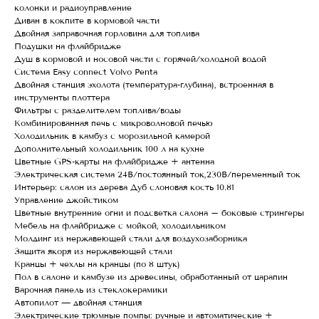
колонки и радиоуправление
Диван в кокпите в кормовой части
Двойная заправочная горловина для топлива
Подушки на флайбридже
Душ в кормовой и носовой части с горячей/холодной водой
Система Easy connect Volvo Penta
Двойная станция эхолота (температура-глубина), встроенная в
инструменты плоттера
Фильтры с разделителем топлива/воды
Комбинированная печь с микроволновой печью
Холодильник в камбуз с морозильной камерой
Дополнительный холодильник 100 л на кухне
Цветные GPS-карты на флайбридже + антенна
Электрическая система 24В/постоянный ток,230В/переменный ток
Интерьер: салон из дерева Дуб слоновая кость 10.81
Управление джойстиком
Цветные внутренние огни и подсветка салона – боковые стрингеры
Мебель на флайбридже с мойкой, холодильником
Молдинг из нержавеющей стали для воздухозаборника
Защита якоря из нержавеющей стали
Кранцы + чехлы на кранцы (по 8 штук)
Пол в салоне и камбузе из древесины, обработанный от царапин
Варочная панель из стеклокерамики
Автопилот — двойная станция
Электрические трюмные помпы: ручные и автоматические +