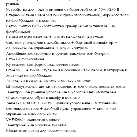
ручные
Устройство для подачи питания от береговой сети 50Ач/230 В
Стереосистема FM/AM/USB с громкоговорителями, морского типа
на флайбридже и в кокпите
Ретранслятор GPS/картплоттер /радар (если установлен на
флайбридже)
Складная купальная лестница из нержавеющей стали
Система управления с джойстиком + бортовой компьютер +
однорычажное управление + круиз-контроль
Аварийные электронные и ручные выключатели батареи
Стол на флайбридже
Купальная платформа, отделанная тиком
Отделанные тиком ступеньки к боковым стрингерам, платформе и
лестнице на флайбридже
Занавески в салоне, каютах и ванных комнатах
Широкоугольные щетки стеклоочистителя с электроомывателем
Электронное рулевое управление и управлением двигателем
Отделение для обуви в шкафу в кокпите
Лебедка 1700 Вт + дистанционное управление с встроенным
счетчиком метров + двойной пульт управления + кнопочное
управление в носовой части
VHF-DSC - одиночная станция
Электрические морские туалеты
Москитные сетки для иллюминаторов