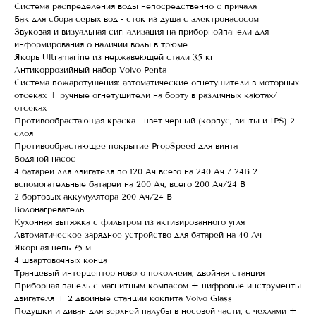
Система распределения воды непосредственно с причала
Бак для сбора серых вод - сток из душа с электронасосом
Звуковая и визуальная сигнализация на приборнойпанели для
информирования о наличии воды в трюме
Якорь Ultramarine из нержавеющей стали 35 кг
Антикоррозийный набор Volvo Penta
Система пожаротушения: автоматические огнетушители в моторных
отсеках + ручные огнетушители на борту в различных каютах/
отсеках
Противообрастающая краска - цвет черный (корпус, винты и IPS) 2
слоя
Противообрастающее покрытие PropSpeed для винта
Водяной насос
4 батареи для двигателя по 120 Ач всего на 240 Ач / 24В 2
вспомогательные батареи на 200 Ач, всего 200 Ач/24 В
2 бортовых аккумулятора 200 Ач/24 В
Водонагреватель
Кухонная вытяжка с фильтром из активированного угля
Автоматическое зарядное устройство для батарей на 40 Ач
Якорная цепь 75 м
4 швартовочных конца
Транцевый интерцептор нового поколнеия, двойная станция
Приборная панель с магнитным компасом + цифровые инструменты
двигателя + 2 двойные станции кокпита Volvo Glass
Подушки и диван для верхней палубы в носовой части, с чехлами +