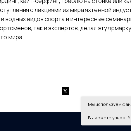
рдинг, кайт-серфинг, греблю на стойке или ка
ступления с лекциями из мира яхтенной индус
ти водных видов спорта и интересные семинар
ортсменов, так и экспертов, делая эту ярмарк
го мира.
Мы используем файл
Вы можете узнать б