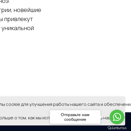
ноэ.
трии, новейшие
ы привлекут
у уникальной
ы cookie для улучшения работы нашего сайта и обеспечени
Отправьте нам
ольше о том, как мы используем файлы cookie, в нашей поли
сообщение