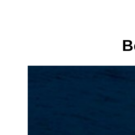
Эксклюзивный дилер верфи
Cranchi в странах СНГ
B