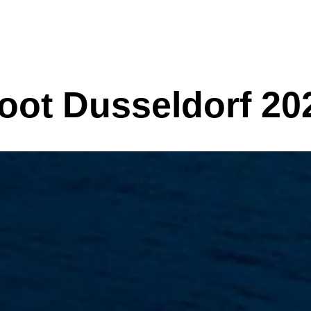
Яхты
Новости
О верфи
В наличии
Контакты
oot Dusseldorf 20