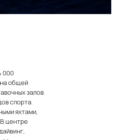
4 000
н на общей
тавочных залов.
дов спорта.
ными яхтами,
 В центре
дайвинг,