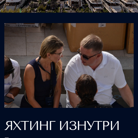
ЯХТИНГ ИЗНУТРИ
Пока мы готовим вашу программу,
присоединяйтесь к нашему Telegram-
каналу.
Инсайдерская информация о яхтах
и верфях, интересные модели,
технологии, брокеражные предложения
и то, что обычно остается за рамками
открытых публикаций.
Перейти в Telegram
ХОТИТЕ
ОБСУДИТЬ