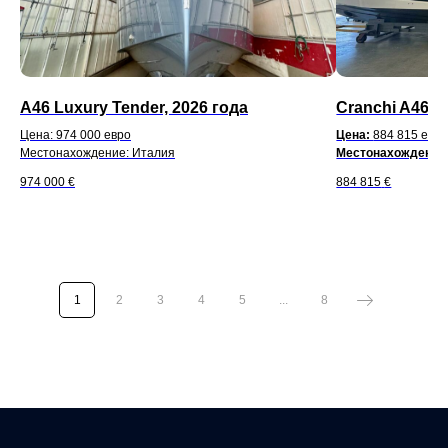
A46 Luxury Tender, 2026 года
Cranchi A46LT
Цена: 974 000 евро
Цена:
884 815 евр
Местонахождение: Италия
Местонахождение
974 000
€
884 815
€
1
2
3
4
5
...
8