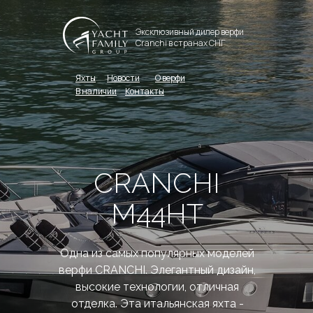
Эксклюзивный дилер верфи
Cranchi в странах СНГ
Яхты
Новости
О верфи
В наличии
Контакты
CRANCHI
M44HT
Одна из самых популярных моделей
верфи CRANCHI. Элегантный дизайн,
высокие технологии, отличная
отделка. Эта итальянская яхта -