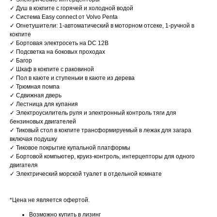
✓ Душ в кокпите с горячей и холодной водой
✓ Система Easy connect от Volvo Penta
✓ Огнетушители: 1-автоматический в моторном отсеке, 1-ручной в
кокпите
✓ Бортовая электросеть на DC 12В
✓ Подсветка на боковых проходах
✓ Багор
✓ Шкаф в кокпите с раковиной
✓ Пол в каюте и ступеньки в каюте из дерева
✓ Трюмная помпа
✓ Сдвижная дверь
✓ Лестница для купания
✓ Электроусилитель руля и электронный контроль тяги для
бензиновых двигателей
✓ Тиковый стол в кокпите трансформируемый в лежак для загара
включая подушку
✓ Тиковое покрытие купальной платформы
✓ Бортовой компьютер, круиз-контроль, интерцепторы для одного
двигателя
✓ Электрический морской туалет в отдельной комнате
*Цена не является офертой.
Возможно купить в лизинг