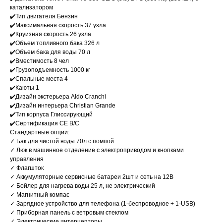
катализатором
✔️Тип двигателя Бензин
✔️Максимальная скорость 37 узла
✔️Круизная скорость 26 узла
✔️Объем топливного бака 326 л
✔️Объем бака для воды 70 л
✔️Вместимость 8 чел
✔️Грузоподъемность 1000 кг
✔️Спальные места 4
✔️Каюты 1
✔️Дизайн экстерьера Aldo Cranchi
✔️Дизайн интерьера Christian Grande
✔️Тип корпуса Глиссирующий
✔️Сертификация CE B/C
Стандартные опции:
✓ Бак для чистой воды 70л с помпой
✓ Люк в машинное отделение с электроприводом и кнопками
управления
✓ Флагшток
✓ Аккумуляторные сервисные батареи 2шт и сеть на 12В
✓ Бойлер для нагрева воды 25 л, не электрический
✓ Магнитный компас
✓ Зарядное устройство для телефона (1-беспроводное + 1-USB)
✓ Приборная панель с ветровым стеклом
✓ Электрические интерцепторы