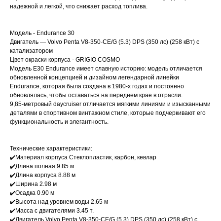
надежной и легкой, что снижает расход топлива.
Модель - Endurance 30
Двигатель — Volvo Penta V8-350-CE/G (5.3) DPS (350 лс) (258 кВт) с
катализатором
Цвет окраски корпуса - GRIGIO COSMO
Модель E30 Endurance имеет славную историю: модель отличается
обновленной концепцией и дизайном легендарной линейки
Endurance, которая была создана в 1980-х годах и постоянно
обновлялась, чтобы оставаться на переднем крае в отрасли.
9,85-метровый daycruiser отличается мягкими линиями и изысканными
деталями в спортивном винтажном стиле, которые подчеркивают его
функциональность и элегантность.
Технические характеристики:
✔️Материал корпуса Стеклопластик, карбон, кевлар
✔️Длина полная 9.85 м
✔️Длина корпуса 8.88 м
✔️Ширина 2.98 м
✔️Осадка 0.90 м
✔️Высота над уровнем воды 2.65 м
✔️Масса с двигателями 3.45 т.
✔️Двигатель Volvo Penta V8-350-CE/G (5.3) DPS (350 лс) (258 кВт) с