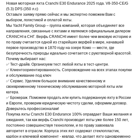
Новая моторная яхта Cranchi E30 Endurance 2025 года. V8-350-CE/G
(5.3) DPS (350 л.с)
Оставьте заявку прямо сейчас и мы экспертно поможем Вам с
выбором, логистикой и оплатой яхты.
Мы Yacht Family Group – группа компаний, которая объединяет все
направления, связанные с яхтами и являемся официальным дилером
CRANCHI в СНГ. Верфь CRANCHI имеет более чем вековую историю и
по праву считается одной из старейших верфей в мире, начавшей
первое производство в 1870 году на озере Комо — месте, где
безупречность природы идеально сочетается с рукотворной красотой.
Почему выбирают нас:
✅ Тест-драйв. Организуем тест любой яхты в тест-центре.
✅ Клиентоориентированность. Сопровождение на всех этапах покупки
и обслуживание под ключ
✅ Сервис. Уделяем большое внимание качественному и
своевременному техническому обслуживанию моторной яхты или
катера.
✅ Брокераж. Поможем продать или купить подержанную яхту в России
и Европе, проверим юридическую чистоту сделки, оформим договор.
Доверьтесь профессионалам!
Покупка яхты Cranchi E30 Endurance 100% оправдает Ваши желания и
ожидания, так как верфь Cranchi производит яхты уже более 150 лет,
постоянно совершенствуя технологии, и по праву завоевала
авторитет в отрасли. Корпуса этих яхт содержат стеклопластик,
карбон и ключевой компонент - кевлар, что делает яхту одновременно