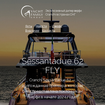
Эксклюзивный дилер верфи
Cranchi в странах СНГ
Яхты
Новости
О верфи
В наличии
Контакты
Sessantadue 62
FLY
Cranchi Sessantadue 62 —
долгожданная премьера, которая
была представлена поклонникам
верфи в начале 2024 года.