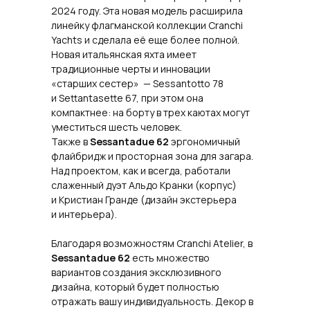
2024 году. Эта новая модель расширила
линейку флагманской коллекции Cranchi
Yachts и сделала её еще более полной.
Новая итальянская яхта имеет
традиционные черты и инновации
«старших сестер» — Sessantotto 78
и Settantasette 67, при этом она
компактнее: на борту в трех каютах могут
уместиться шесть человек.
Также в
Sessantadue 62
эргономичный
флайбридж и просторная зона для загара.
Над проектом, как и всегда, работали
слаженный дуэт Альдо Кранки (корпус)
и Кристиан Гранде (дизайн экстерьера
и интерьера).
Благодаря возможностям Cranchi Atelier, в
Sessantadue 62
есть множество
вариантов создания эксклюзивного
дизайна, который будет полностью
отражать вашу индивидуальность. Декор в